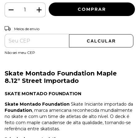
ALTERAR CEP
Entregas para o CEP:
Meios de envio
CALCULAR
Não sei meu CEP
Skate Montado Foundation Maple
8.12" Street Importado
SKATE MONTADO FOUNDATION
Skate Montado Foundation
Skate Iniciante importado da
Foundation
, marca americana reconhecida mundialmente
no skate e com um time de atletas de alto nível. O deck é
feito com maple canadense de alta qualidade, tornando-se
referência entre skatistas.