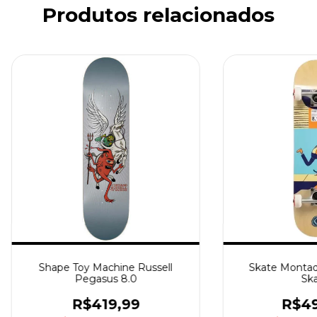
Produtos relacionados
Shape Toy Machine Russell
Skate Montad
Pegasus 8.0
Ska
R$419,99
R$49