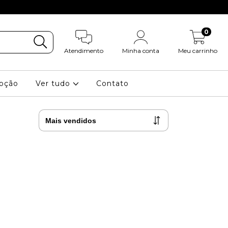
0
Atendimento
Minha conta
Meu carrinho
oção
Ver tudo
Contato