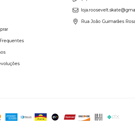
loja.roosevelt.skate@gma
Rua João Guimarães Rosa
rar
Frequentes
os
evoluções