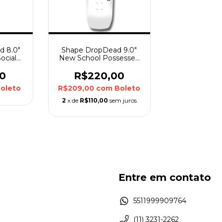
d 8.0"
Shape DropDead 9.0"
ocial
New School Possessed
e Drop
Bat
0
R$220,00
oleto
R$209,00
com
Boleto
2
x de
R$110,00
sem juros
Entre em contato
5511999909764
(11) 3231-2262