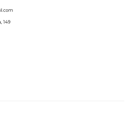
il.com
, 149