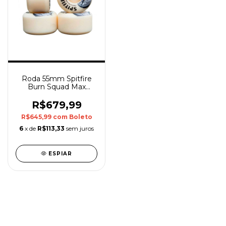
Roda 55mm Spitfire
Burn Squad Max
Palmer 99a
R$679,99
R$645,99
com
Boleto
6
x de
R$113,33
sem juros
ESPIAR