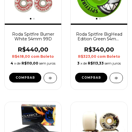
Roda Spitfire Burner
Roda Spitfire BigHead
White 54mm 99D
Edition Green 54mm
99D
R$440,00
R$340,00
R$418,00
com
Boleto
R$323,00
com
Boleto
4
x de
R$110,00
sem juros
3
x de
R$113,33
sem juros